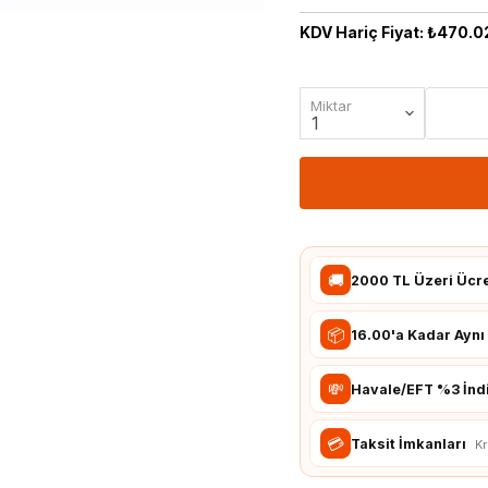
Takometre
Raspbbery Pi Modülleri
KDV Hariç Fiyat: ₺470.0
Termometre
Raspberry Pi
Aksesuarları
Miktar
🚚
2000 TL Üzeri Ücr
📦
16.00'a Kadar Ayn
💸
Havale/EFT %3 İnd
💳
Taksit İmkanları
Kr