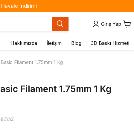
Havale İndirimi
Giriş Yap
Hakkımızda
İletişim
Blog
3D Baskı Hizmeti
Motor ve Sürücüler
Sensör ve Modüller
asic Filament 1.75mm 1 Kg
BLDC Motorlar
(IMU) Çoklu Sensör
Kartları
DC Motorlar
Basınç Sensörleri
Fan Çeşitleri
sic Filament 1.75mm 1 Kg
Gaz Sensörleri
Redüktörlü DC Motorlar
Hareket & Ses
Servo Motorlar
Sensörleri
Step Motorlar
Işık / Renk
Step Motor Sürücü
-BEYAZ
Kuvvet / Titreşim / Eğim
Kartları
Mesafe / Çizgi / Cisim