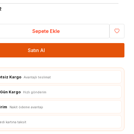
3D Yazıcılar
2
3D Yazıcı Parçaları
Sepete Ekle
Satın Al
etsiz Kargo
Avantajlı teslimat
ı Gün Kargo
Hızlı gönderim
irim
Nakit ödeme avantajı
edi kartına taksit