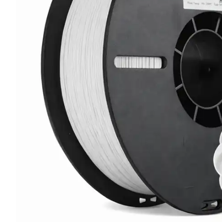
Mat PLA
Tornavidalar
Silk PLA
Yan Keski
Mekanik Malzemeler
Elektronik Kartlar
Aralayıcı
Ekranlar
Civata & Somun
Modüller
Gövde
Motor Sürücüleri
Robotik Aparat
Voltaj Regülatörleri
Sensör Tutucu
Tekerlek Çeşitleri
Kablolar
Arduino
Jumper Kablo
Arduino Modelleri