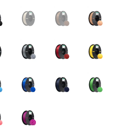
Sıcaklık / Nem
Voltaj / Akım
İvmeölçer / Jiroskop
Konnektör Çeşitleri
Prototipleme
Banana Plug Çeşitleri
Bakır Plaket / PCB
Çeşitleri
Dip Soket Çeşitleri
Breadboard Çeşitleri
JST Konnektör Çeşitleri
Delikli Pertinaks Çeşitleri
Klemens Çeşitleri
Havya İstasyonu
T / XT Plug Çeşitleri
Lehim Ekipmanı
3D Yazıcı
Malzemeleri