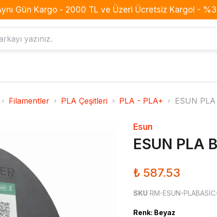
Aynı Gün Kargo - 2000 TL ve Üzeri Ücretsiz Kargo! - %3 
Komponent
Drone
Filamentler
PLA Çeşitleri
PLA - PLA+
ESUN PLA B
Anahtar Buton Switch
BLDC Motor
Buzzer
Batarya
Esun
Dirençler
ESC
ESUN PLA Ba
Diyotlar
Frame
Entegreler
GPS
₺ 587.53
Kondansatörler
Konnektör
Led
Kumanda
SKU
RM-ESUN-PLABASİC
MOSFET
Pervane
Renk
:
Beyaz