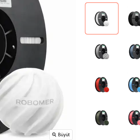
Mikrodenetleyiciler
Telemetri
Potansiyometre Çeşitleri
Uçuş Kontrolcüsü
Transistörler
Kablosuz
Geliştirici Kartlar
Haberleşme
Arduino
Modülleri
ESP Geliştirici Kartlar
Bluetooth Modülleri
FPGA
GPS Modülleri
Raspberry Pi
GSM Modülleri
STM Geliştirici Kartlar
RF Modülleri
Wi-fi Modülleri
Ölçü Test Aletleri
Raspberry Pi
Büyüt
Multimetre
Raspberry Pi Modelleri