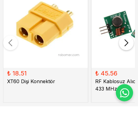
₺ 18.51
₺ 45.56
XT60 Dişi Konnektör
RF Kablosuz Alıcı V
433 MHz
İptal
Hızlı Sevkiyat
Verdiğiniz siparişler aynı gün kargoya