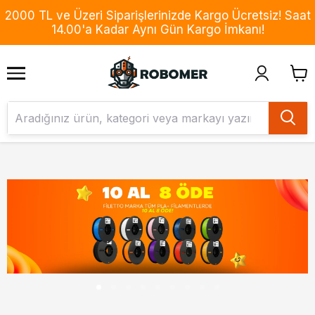
2000 TL ve Üzeri Siparişlerinizde Kargo Ücretsiz! Saat
14.00'a Kadar Aynı Gün Kargo İmkanı!
1
2
3
4
5
6
7
8
9