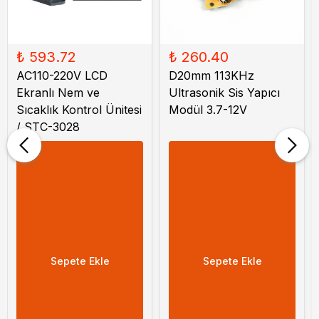
₺ 593.72
₺ 260.40
AC110-220V LCD
D20mm 113KHz
Ekranlı Nem ve
Ultrasonik Sis Yapıcı
Sıcaklık Kontrol Ünitesi
Modül 3.7-12V
/ STC-3028
Sepete Ekle
Sepete Ekle