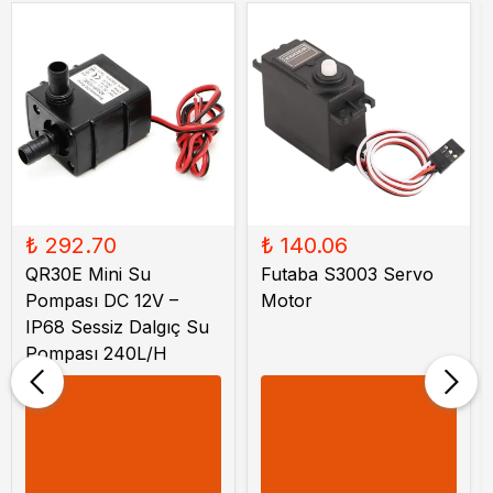
₺ 292.70
₺ 140.06
QR30E Mini Su
Futaba S3003 Servo
Pompası DC 12V –
Motor
IP68 Sessiz Dalgıç Su
Pompası 240L/H