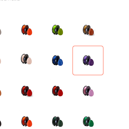
Sıcaklık / Nem
Voltaj / Akım
İvmeölçer / Jiroskop
Konnektör Çeşitleri
Prototipleme
Banana Plug Çeşitleri
Bakır Plaket / PCB
Çeşitleri
Dip Soket Çeşitleri
Breadboard Çeşitleri
JST Konnektör Çeşitleri
Delikli Pertinaks Çeşitleri
Klemens Çeşitleri
Havya İstasyonu
T / XT Plug Çeşitleri
Lehim Ekipmanı
3D Yazıcı
Malzemeleri