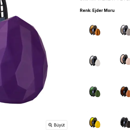
Mikrodenetleyiciler
Telemetri
Potansiyometre Çeşitleri
Uçuş Kontrolcüsü
Renk
:
Ejder Moru
Transistörler
Kablosuz
Geliştirici Kartlar
Haberleşme
Arduino
Modülleri
ESP Geliştirici Kartlar
Bluetooth Modülleri
FPGA
GPS Modülleri
Raspberry Pi
GSM Modülleri
STM Geliştirici Kartlar
RF Modülleri
Wi-fi Modülleri
Ölçü Test Aletleri
Raspberry Pi
Büyüt
Multimetre
Raspberry Pi Modelleri