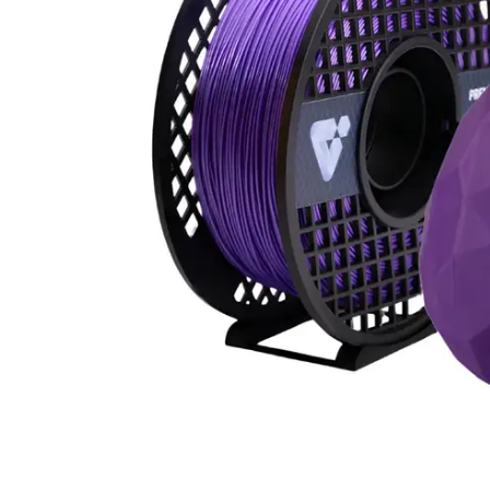
Mat PLA
Tornavidalar
Silk PLA
Yan Keski
Mekanik Malzemeler
Elektronik Kartlar
Aralayıcı
Ekranlar
Civata & Somun
Modüller
Gövde
Motor Sürücüleri
Robotik Aparat
Voltaj Regülatörleri
Sensör Tutucu
Tekerlek Çeşitleri
Kablolar
Arduino
Jumper Kablo
Arduino Modelleri