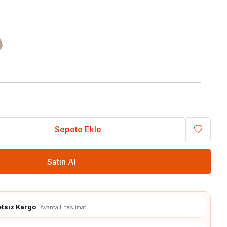
3D Yazıcılar
3D Yazıcı Parçaları
0
Sepete Ekle
Satın Al
etsiz Kargo
Avantajlı teslimat