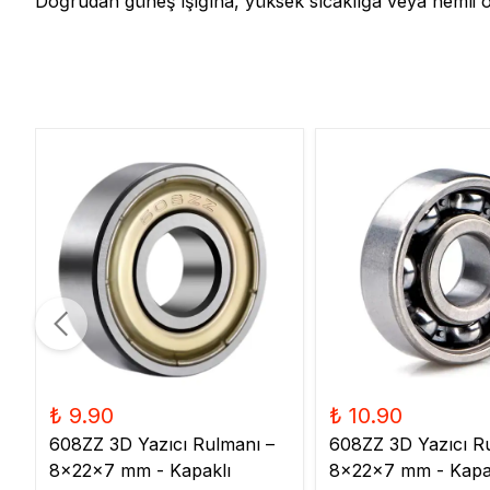
Doğrudan güneş ışığına, yüksek sıcaklığa veya nemli 
₺ 9.90
₺ 10.90
608ZZ 3D Yazıcı Rulmanı –
608ZZ 3D Yazıcı R
8x22x7 mm - Kapaklı
8x22x7 mm - Kapa