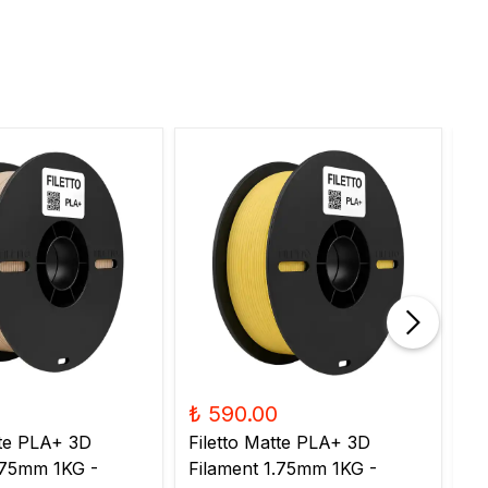
₺ 590.00
₺
tte PLA+ 3D
Filetto Matte PLA+ 3D
Fi
.75mm 1KG -
Filament 1.75mm 1KG -
Fi