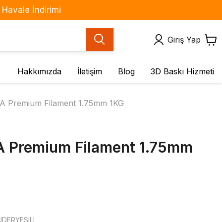
Havale İndirimi
Giriş Yap
Hakkımızda
İletişim
Blog
3D Baskı Hizmeti
Motor ve Sürücüler
Sensör ve Modüller
A Premium Filament 1.75mm 1KG
BLDC Motorlar
(IMU) Çoklu Sensör
Kartları
DC Motorlar
Basınç Sensörleri
Fan Çeşitleri
A Premium Filament 1.75mm
Gaz Sensörleri
Redüktörlü DC Motorlar
Hareket & Ses
Servo Motorlar
Sensörleri
Step Motorlar
Işık / Renk
Step Motor Sürücü
Kuvvet / Titreşim / Eğim
Kartları
DERYESILI
Mesafe / Çizgi / Cisim