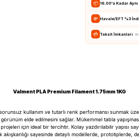
📦
16.00'a Kadar Ayn
💸
Havale/EFT %3 İnd
💳
Taksit İmkanları
Kr
Valment PLA Premium Filament 1.75mm 1KG
orunsuz kullanım ve tutarlı renk performansı sunmak üzere g
bir görünüm elde edilmesini sağlar. Mükemmel tabla yapışma
jeleri için ideal bir tercihtir. Kolay yazdırılabilir yapısı sa
 akışkanlığı sayesinde detaylı modellerde, prototiplerde, d