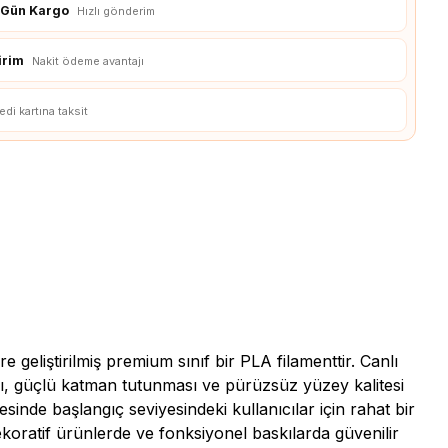
ı Gün Kargo
Hızlı gönderim
irim
Nakit ödeme avantajı
edi kartına taksit
eliştirilmiş premium sınıf bir PLA filamenttir. Canlı
sı, güçlü katman tutunması ve pürüzsüz yüzey kalitesi
yesinde başlangıç seviyesindeki kullanıcılar için rahat bir
ekoratif ürünlerde ve fonksiyonel baskılarda güvenilir