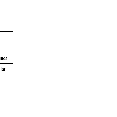
itesi
lar