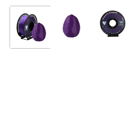
Silikon Kablo
Arduino Sensörleri
Arduino Setleri