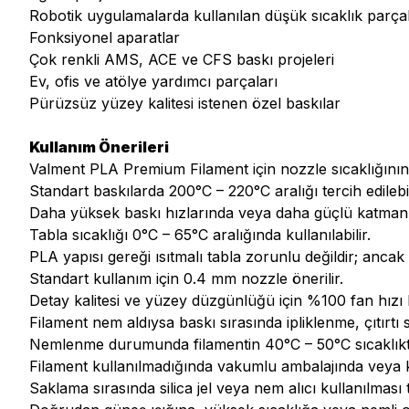
Robotik uygulamalarda kullanılan düşük sıcaklık parçal
Fonksiyonel aparatlar
Çok renkli AMS, ACE ve CFS baskı projeleri
Ev, ofis ve atölye yardımcı parçaları
Pürüzsüz yüzey kalitesi istenen özel baskılar
Kullanım Önerileri
Valment PLA Premium Filament için nozzle sıcaklığının 2
Standart baskılarda 200°C – 220°C aralığı tercih edilebil
Daha yüksek baskı hızlarında veya daha güçlü katman ya
Tabla sıcaklığı 0°C – 65°C aralığında kullanılabilir.
PLA yapısı gereği ısıtmalı tabla zorunlu değildir; ancak d
Standart kullanım için 0.4 mm nozzle önerilir.
Detay kalitesi ve yüzey düzgünlüğü için %100 fan hızı ku
Filament nem aldıysa baskı sırasında ipliklenme, çıtırtı
Nemlenme durumunda filamentin 40°C – 50°C sıcaklıkta 
Filament kullanılmadığında vakumlu ambalajında veya k
Saklama sırasında silica jel veya nem alıcı kullanılması t