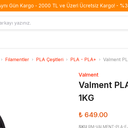
Aynı Gün Kargo - 2000 TL ve Üzeri Ücretsiz Kargo! - %3 
Komponent
Drone
Filamentler
PLA Çeşitleri
PLA - PLA+
Valment PL
Anahtar Buton Switch
BLDC Motor
Buzzer
Batarya
Valment
Dirençler
ESC
Valment PL
Diyotlar
Frame
1KG
Entegreler
GPS
Kondansatörler
Konnektör
₺ 649.00
Led
Kumanda
MOSFET
Pervane
SKU
RM-VALMENT-PLA-EJ