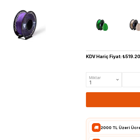
Takometre
Raspbbery Pi Modülleri
Termometre
Raspberry Pi
Aksesuarları
KDV Hariç Fiyat: ₺519.2
Miktar
🚚
2000 TL Üzeri Ücr