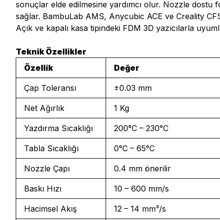
sonuçlar elde edilmesine yardımcı olur. Nozzle dostu f
sağlar. BambuLab AMS, Anycubic ACE ve Creality CFS gibi
Açık ve kapalı kasa tipindeki FDM 3D yazıcılarla uyuml
Teknik Özellikler
Özellik
Değer
Çap Toleransı
±0.03 mm
Net Ağırlık
1 Kg
Yazdırma Sıcaklığı
200°C – 230°C
Tabla Sıcaklığı
0°C – 65°C
Nozzle Çapı
0.4 mm önerilir
Baskı Hızı
10 – 600 mm/s
Hacimsel Akış
12 – 14 mm³/s