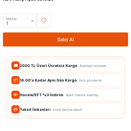
Miktar
Satın Al
🚚
2000 TL Üzeri Ücretsiz Kargo
Avantajlı teslimat
📦
16.00'a Kadar Aynı Gün Kargo
Hızlı gönderim
💸
Havale/EFT %3 İndirim
Nakit ödeme avantajı
💳
Taksit İmkanları
Kredi kartına taksit