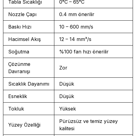
Tabla Sıcaklığı
0°C – 65°C
Nozzle Çapı
0.4 mm önerilir
Baskı Hızı
10 – 600 mm/s
Hacimsel Akış
12 – 14 mm³/s
Soğutma
%100 fan hızı önerilir
Çözünme
Zor
Davranışı
Sıcaklık Dayanımı
Düşük
Esneklik
Düşük
Tokluk
Yüksek
Pürüzsüz ve temiz yüzey
Yüzey Özelliği
kalitesi