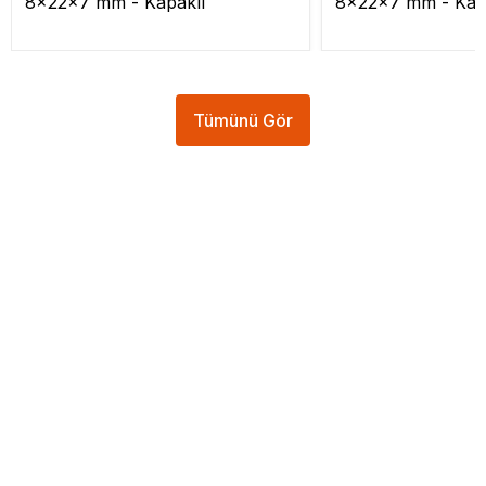
8x22x7 mm - Kapaklı
8x22x7 mm - Kap
Tümünü Gör