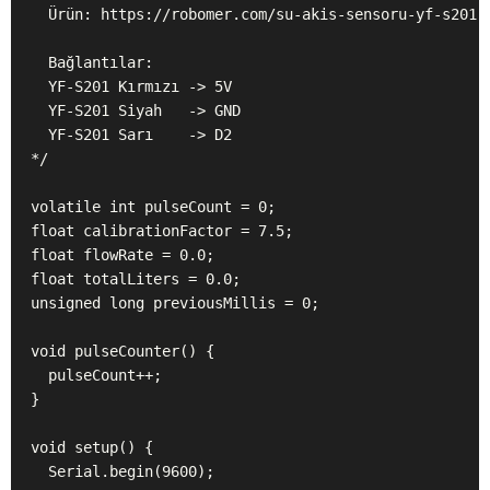
  Ürün: https://robomer.com/su-akis-sensoru-yf-s201

  Bağlantılar:

  YF-S201 Kırmızı -> 5V

  YF-S201 Siyah   -> GND

  YF-S201 Sarı    -> D2

*/

volatile int pulseCount = 0;

float calibrationFactor = 7.5;

float flowRate = 0.0;

float totalLiters = 0.0;

unsigned long previousMillis = 0;

void pulseCounter() {

  pulseCount++;

}

void setup() {

  Serial.begin(9600);
