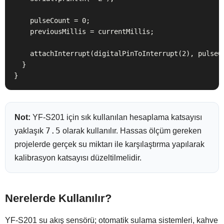
    pulseCount = 0;

    previousMillis = currentMillis;

    attachInterrupt(digitalPinToInterrupt(2), pulseCo
  }

}
Not:
YF-S201 için sık kullanılan hesaplama katsayısı
7.5
yaklaşık
olarak kullanılır. Hassas ölçüm gereken
projelerde gerçek su miktarı ile karşılaştırma yapılarak
kalibrasyon katsayısı düzeltilmelidir.
Nerelerde Kullanılır?
YF-S201 su akış sensörü; otomatik sulama sistemleri, kahve