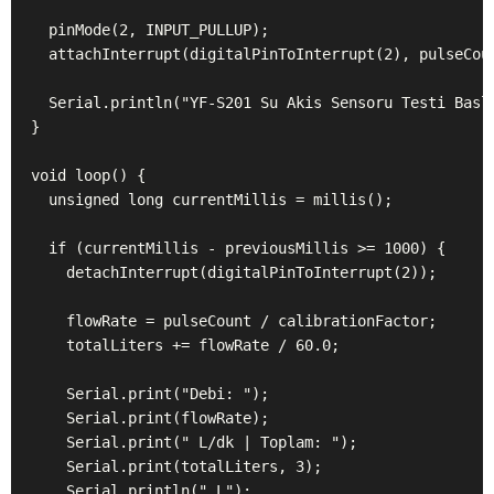
  pinMode(2, INPUT_PULLUP);

  attachInterrupt(digitalPinToInterrupt(2), pulseCoun
  Serial.println("YF-S201 Su Akis Sensoru Testi Basla
}

void loop() {

  unsigned long currentMillis = millis();

  if (currentMillis - previousMillis >= 1000) {

    detachInterrupt(digitalPinToInterrupt(2));

    flowRate = pulseCount / calibrationFactor;

    totalLiters += flowRate / 60.0;

    Serial.print("Debi: ");

    Serial.print(flowRate);

    Serial.print(" L/dk | Toplam: ");

    Serial.print(totalLiters, 3);

    Serial.println(" L");
