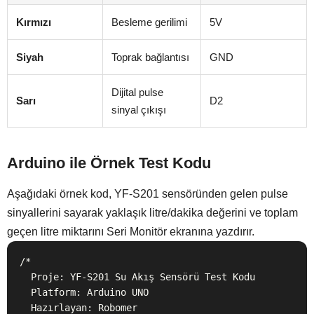
Kırmızı
Besleme gerilimi
5V
Siyah
Toprak bağlantısı
GND
Dijital pulse
Sarı
D2
sinyal çıkışı
Arduino ile Örnek Test Kodu
Aşağıdaki örnek kod, YF-S201 sensöründen gelen pulse
sinyallerini sayarak yaklaşık litre/dakika değerini ve toplam
geçen litre miktarını Seri Monitör ekranına yazdırır.
/*

  Proje: YF-S201 Su Akış Sensörü Test Kodu

  Platform: Arduino UNO

  Hazırlayan: Robomer
