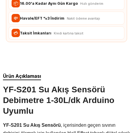
📦
16.00'a Kadar Aynı Gün Kargo
Hızlı gönderim
💸
Havale/EFT %3 İndirim
Nakit ödeme avantajı
💳
Taksit İmkanları
Kredi kartına taksit
Ürün Açıklaması
YF-S201 Su Akış Sensörü
Debimetre 1-30L/dk Arduino
Uyumlu
YF-S201 Su Akış Sensörü
, içerisinden geçen sıvının