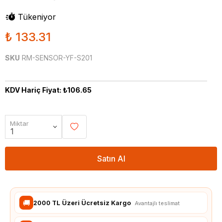
Tükeniyor
₺ 133.31
SKU
RM-SENSOR-YF-S201
KDV Hariç Fiyat: ₺106.65
Miktar
Satın Al
🚚
2000 TL Üzeri Ücretsiz Kargo
Avantajlı teslimat