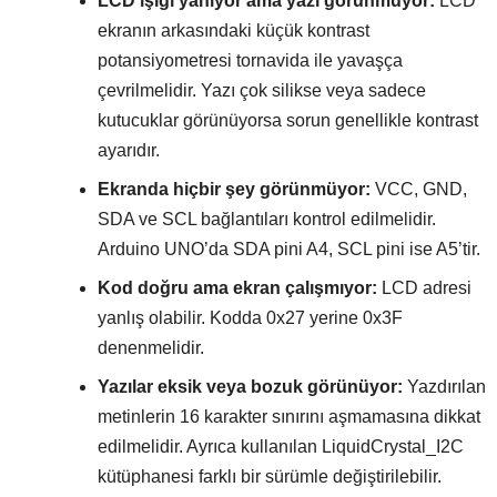
LCD ışığı yanıyor ama yazı görünmüyor:
LCD
ekranın arkasındaki küçük kontrast
potansiyometresi tornavida ile yavaşça
çevrilmelidir. Yazı çok silikse veya sadece
kutucuklar görünüyorsa sorun genellikle kontrast
ayarıdır.
Ekranda hiçbir şey görünmüyor:
VCC, GND,
SDA ve SCL bağlantıları kontrol edilmelidir.
Arduino UNO’da SDA pini A4, SCL pini ise A5’tir.
Kod doğru ama ekran çalışmıyor:
LCD adresi
yanlış olabilir. Kodda 0x27 yerine 0x3F
denenmelidir.
Yazılar eksik veya bozuk görünüyor:
Yazdırılan
metinlerin 16 karakter sınırını aşmamasına dikkat
edilmelidir. Ayrıca kullanılan LiquidCrystal_I2C
kütüphanesi farklı bir sürümle değiştirilebilir.