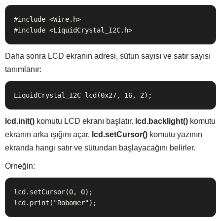
#include <Wire.h>

#include <LiquidCrystal_I2C.h>
Daha sonra LCD ekranın adresi, sütun sayısı ve satır sayısı
tanımlanır:
LiquidCrystal_I2C lcd(0x27, 16, 2);
lcd.init()
komutu LCD ekranı başlatır.
lcd.backlight()
komutu
ekranın arka ışığını açar.
lcd.setCursor()
komutu yazının
ekranda hangi satır ve sütundan başlayacağını belirler.
Örneğin:
lcd.setCursor(0, 0);

lcd.print("Robomer");