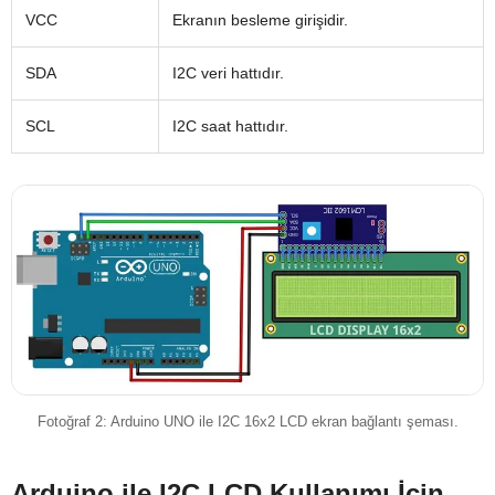
VCC
Ekranın besleme girişidir.
SDA
I2C veri hattıdır.
SCL
I2C saat hattıdır.
Fotoğraf 2: Arduino UNO ile I2C 16x2 LCD ekran bağlantı şeması.
Arduino ile I2C LCD Kullanımı İçin