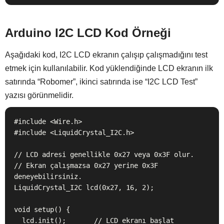
Arduino I2C LCD Kod Örneği
Aşağıdaki kod, I2C LCD ekranın çalışıp çalışmadığını test
etmek için kullanılabilir. Kod yüklendiğinde LCD ekranın ilk
satırında “Robomer”, ikinci satırında ise “I2C LCD Test”
yazısı görünmelidir.
#include <Wire.h>

#include <LiquidCrystal_I2C.h>

// LCD adresi genellikle 0x27 veya 0x3F olur.

// Ekran çalışmazsa 0x27 yerine 0x3F 
deneyebilirsiniz.

LiquidCrystal_I2C lcd(0x27, 16, 2);

void setup() {

  lcd.init();       // LCD ekranı başlat
