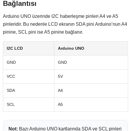
Bağlantısı
Arduino UNO üzerinde I2C haberleşme pinleri A4 ve A5
pinleridir. Bu nedenle LCD ekranın SDA pini Arduino’nun A4
pinine, SCL pini ise A5 pinine bağlanır.
I2C LCD
Arduino UNO
GND
GND
VCC
5V
SDA
A4
SCL
A5
Not:
Bazı Arduino UNO kartlarında SDA ve SCL pinleri