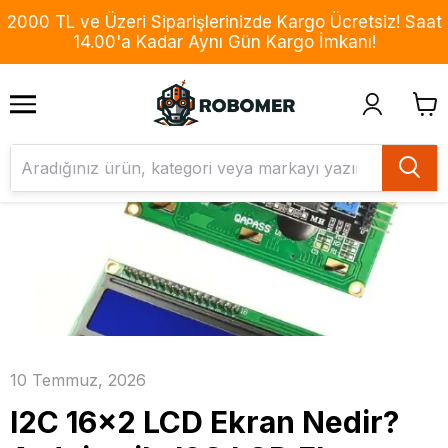
2000 TL ve Üzeri Siparişlerinizde Kargo Ücretsiz! Saat
14.00'a Kadar Aynı Gün Kargo İmkanı!
10 Temmuz, 2026
I2C 16x2 LCD Ekran Nedir?