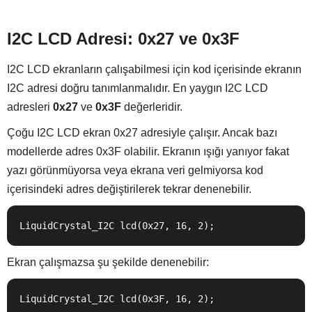
I2C LCD Adresi: 0x27 ve 0x3F
I2C LCD ekranların çalışabilmesi için kod içerisinde ekranın
I2C adresi doğru tanımlanmalıdır. En yaygın I2C LCD
adresleri
0x27
ve
0x3F
değerleridir.
Çoğu I2C LCD ekran 0x27 adresiyle çalışır. Ancak bazı
modellerde adres 0x3F olabilir. Ekranın ışığı yanıyor fakat
yazı görünmüyorsa veya ekrana veri gelmiyorsa kod
içerisindeki adres değiştirilerek tekrar denenebilir.
LiquidCrystal_I2C lcd(0x27, 16, 2);
Ekran çalışmazsa şu şekilde denenebilir:
LiquidCrystal_I2C lcd(0x3F, 16, 2);