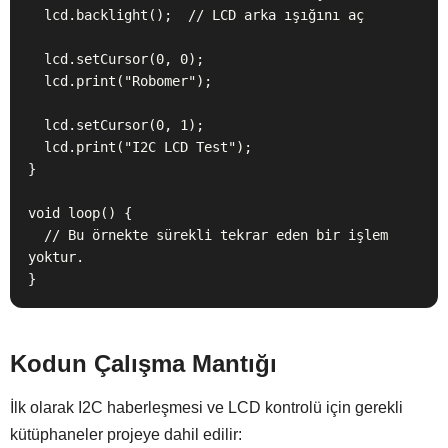
  lcd.backlight();  // LCD arka ışığını aç

  lcd.setCursor(0, 0);

  lcd.print("Robomer");

  lcd.setCursor(0, 1);

  lcd.print("I2C LCD Test");

}

void loop() {

  // Bu örnekte sürekli tekrar eden bir işlem 
yoktur.

}
Kodun Çalışma Mantığı
İlk olarak I2C haberleşmesi ve LCD kontrolü için gerekli
kütüphaneler projeye dahil edilir: