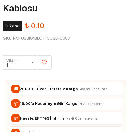
Kablosu
₺ 0.10
Tükendi
SKU
RM-USBKABLO-TCUSB-0067
Miktar
🚚
2000 TL Üzeri Ücretsiz Kargo
Avantajlı teslimat
📦
16.00'a Kadar Aynı Gün Kargo
Hızlı gönderim
💸
Havale/EFT %3 İndirim
Nakit ödeme avantajı