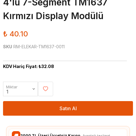
4'lü 7-Segment TM1637
Kırmızı Display Modülü
₺ 40.10
SKU
RM-ELEKAR-TM1637-0011
KDV Hariç Fiyat: ₺32.08
Miktar
Satın Al
🚚
2000 TL Üzeri Ücretsiz Kargo
Avantajlı teslimat