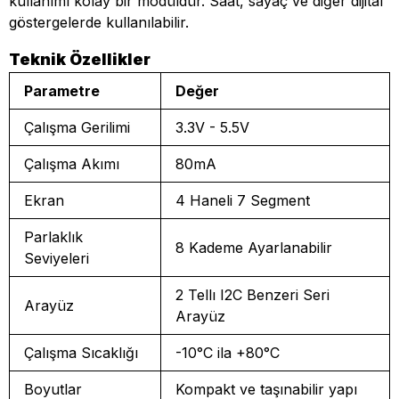
kullanımı kolay bir modüldür. Saat, sayaç ve diğer dijital
göstergelerde kullanılabilir.
Teknik Özellikler
Parametre
Değer
Çalışma Gerilimi
3.3V - 5.5V
Çalışma Akımı
80mA
Ekran
4 Haneli 7 Segment
Parlaklık
8 Kademe Ayarlanabilir
Seviyeleri
2 Tellı I2C Benzeri Seri
Arayüz
Arayüz
Çalışma Sıcaklığı
-10°C ila +80°C
Boyutlar
Kompakt ve taşınabilir yapı