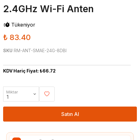
2.4GHz Wi-Fi Anten
Tükeniyor
₺ 83.40
SKU
RM-ANT-SMAE-24G-8DBI
KDV Hariç Fiyat: ₺66.72
Miktar
Satın Al