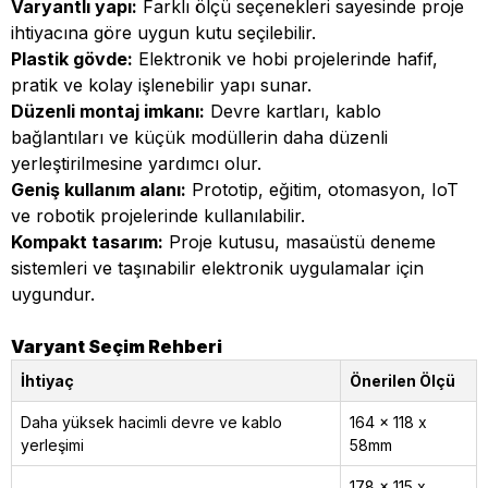
Varyantlı yapı:
Farklı ölçü seçenekleri sayesinde proje
ihtiyacına göre uygun kutu seçilebilir.
Plastik gövde:
Elektronik ve hobi projelerinde hafif,
pratik ve kolay işlenebilir yapı sunar.
Düzenli montaj imkanı:
Devre kartları, kablo
bağlantıları ve küçük modüllerin daha düzenli
yerleştirilmesine yardımcı olur.
Geniş kullanım alanı:
Prototip, eğitim, otomasyon, IoT
ve robotik projelerinde kullanılabilir.
Kompakt tasarım:
Proje kutusu, masaüstü deneme
sistemleri ve taşınabilir elektronik uygulamalar için
uygundur.
Varyant Seçim Rehberi
İhtiyaç
Önerilen Ölçü
Daha yüksek hacimli devre ve kablo
164 x 118 x
yerleşimi
58mm
178 x 115 x