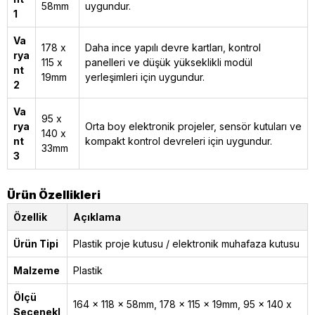
58mm
uygundur.
1
Va
178 x
Daha ince yapılı devre kartları, kontrol
rya
115 x
panelleri ve düşük yükseklikli modül
nt
19mm
yerleşimleri için uygundur.
2
Va
95 x
rya
Orta boy elektronik projeler, sensör kutuları ve
140 x
nt
kompakt kontrol devreleri için uygundur.
33mm
3
Ürün Özellikleri
Özellik
Açıklama
Ürün Tipi
Plastik proje kutusu / elektronik muhafaza kutusu
Malzeme
Plastik
Ölçü
164 x 118 x 58mm, 178 x 115 x 19mm, 95 x 140 x
Seçenekl