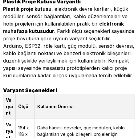
Plastik Proje Kutusu Varyantlı
Plastik proje kutusu
, elektronik devre kartları, küçük
modüller, sensör bağlantıları, kablo düzenlemeleri ve
hobi projeleri için kullanılabilen pratik bir
elektronik
muhafaza kutusudur
. Farklı ölçü seçenekleri sayesinde
proje boyutuna göre uygun varyant seçilebilir.
Arduino, ESP32, röle kartı, güç modülü, sensör devresi,
kablo bağlantı noktası ve benzeri elektronik bileşenleri
düzenli şekilde yerleştirmek için kullanılabilir. Kompakt
yapısı sayesinde masaüstü prototiplerden kalıcı proje
kurulumlarına kadar birçok uygulamada tercih edilebilir.
Varyant Seçenekleri
Va
rya
Ölçü
Kullanım Önerisi
nt
Va
164 x
Daha hacimli devreler, güç modülleri, kablo
rya
118 x
bağlantıları ve çok bileşenli projeler için
nt