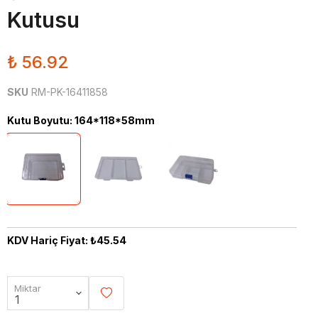
Kutusu
₺ 56.92
SKU
RM-PK-16411858
Kutu Boyutu
:
164*118*58mm
KDV Hariç Fiyat: ₺45.54
Miktar