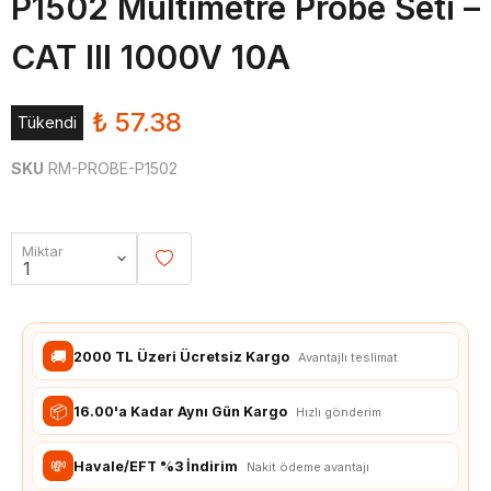
P1502 Multimetre Probe Seti –
CAT III 1000V 10A
₺ 57.38
Tükendi
SKU
RM-PROBE-P1502
Miktar
🚚
2000 TL Üzeri Ücretsiz Kargo
Avantajlı teslimat
📦
16.00'a Kadar Aynı Gün Kargo
Hızlı gönderim
💸
Havale/EFT %3 İndirim
Nakit ödeme avantajı