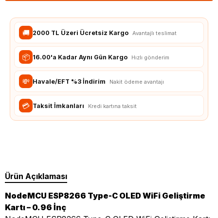
🚚
2000 TL Üzeri Ücretsiz Kargo
Avantajlı teslimat
📦
16.00'a Kadar Aynı Gün Kargo
Hızlı gönderim
💸
Havale/EFT %3 İndirim
Nakit ödeme avantajı
💳
Taksit İmkanları
Kredi kartına taksit
Ürün Açıklaması
NodeMCU ESP8266 Type-C OLED WiFi Geliştirme
Kartı – 0.96 İnç