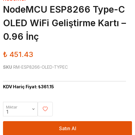
NodeMCU ESP8266 Type-C
OLED WiFi Geliştirme Kartı –
0.96 İnç
₺ 451.43
SKU
RM-ESP8266-OLED-TYPEC
KDV Hariç Fiyat: ₺361.15
Miktar
Satın Al