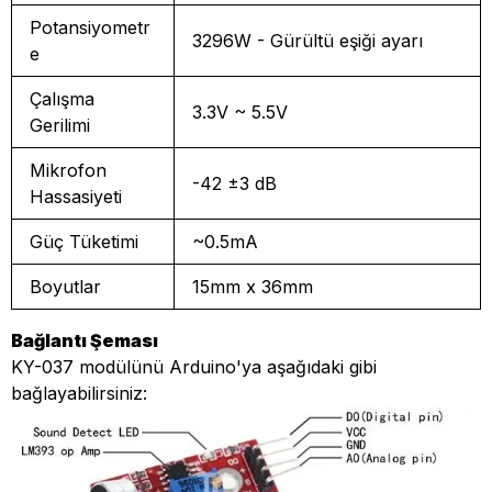
Potansiyometr
3296W - Gürültü eşiği ayarı
e
Çalışma
3.3V ~ 5.5V
Gerilimi
Mikrofon
-42 ±3 dB
Hassasiyeti
Güç Tüketimi
~0.5mA
Boyutlar
15mm x 36mm
Bağlantı Şeması
KY-037 modülünü Arduino'ya aşağıdaki gibi
bağlayabilirsiniz: