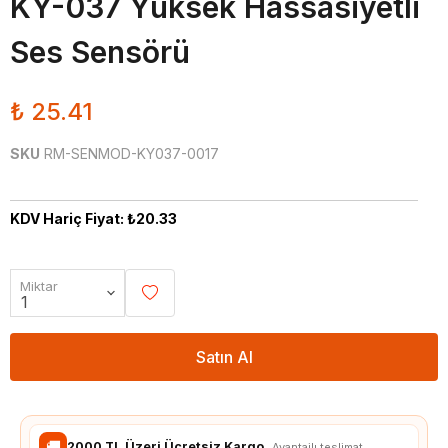
KY-037 Yüksek Hassasiyetli
Ses Sensörü
₺ 25.41
SKU
RM-SENMOD-KY037-0017
KDV Hariç Fiyat: ₺20.33
Miktar
Satın Al
🚚
2000 TL Üzeri Ücretsiz Kargo
Avantajlı teslimat