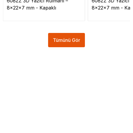
608ZZ 3D Yazıcı Rulmanı –
608ZZ 3D Yazıcı 
8x22x7 mm - Kapaklı
8x22x7 mm - Kap
Tümünü Gör