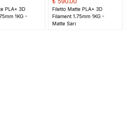
₺ 590.00
₺
tte PLA+ 3D
Filetto Matte PLA+ 3D
Fi
.75mm 1KG -
Filament 1.75mm 1KG -
Fi
Matte Sarı
Ma