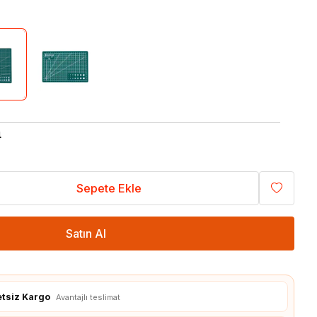
Sıcaklık / Nem
Voltaj / Akım
İvmeölçer / Jiroskop
Konnektör Çeşitleri
Prototipleme
Banana Plug Çeşitleri
Bakır Plaket / PCB
4
Çeşitleri
Dip Soket Çeşitleri
Breadboard Çeşitleri
JST Konnektör Çeşitleri
Delikli Pertinaks Çeşitleri
Klemens Çeşitleri
Sepete Ekle
Havya İstasyonu
T / XT Plug Çeşitleri
Lehim Ekipmanı
Satın Al
3D Yazıcı
etsiz Kargo
Avantajlı teslimat
Malzemeleri