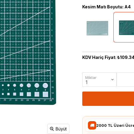
Mikrodenetleyiciler
Telemetri
Kesim Matı Boyutu
:
A4
Potansiyometre Çeşitleri
Uçuş Kontrolcüsü
Transistörler
Kablosuz
Geliştirici Kartlar
Haberleşme
Arduino
KDV Hariç Fiyat: ₺109.3
Modülleri
ESP Geliştirici Kartlar
Bluetooth Modülleri
FPGA
GPS Modülleri
Raspberry Pi
Miktar
GSM Modülleri
STM Geliştirici Kartlar
RF Modülleri
Wi-fi Modülleri
Ölçü Test Aletleri
Raspberry Pi
🚚
2000 TL Üzeri Ücr
Büyüt
Multimetre
Raspberry Pi Modelleri