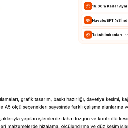
Takometre
Raspbbery Pi Modülleri
📦
16.00'a Kadar Ayn
Termometre
Raspberry Pi
Aksesuarları
💸
Havale/EFT %3 İnd
💳
Taksit İmkanları
Kr
gulamaları, grafik tasarım, baskı hazırlığı, davetiye kesimi, 
A4 ve A5 ölçü seçenekleri sayesinde farklı çalışma alanlarına v
çaklarıyla yapılan işlemlerde daha düzgün ve kontrollü kesi
zeri malzemelerde hizalama, ölçülendirme ve düz kesim işlem