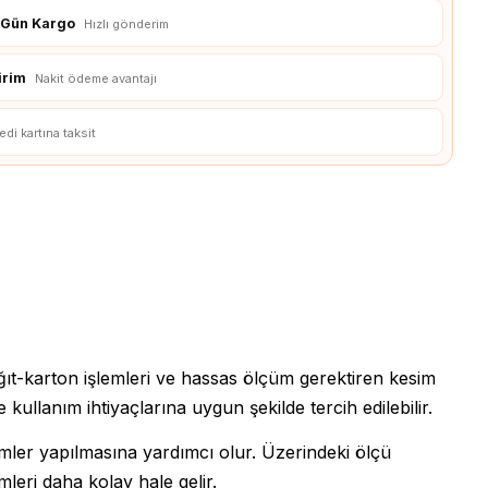
3D Yazıcılar
ı Gün Kargo
Hızlı gönderim
3D Yazıcı Parçaları
irim
Nakit ödeme avantajı
edi kartına taksit
kağıt-karton işlemleri ve hassas ölçüm gerektiren kesim
e kullanım ihtiyaçlarına uygun şekilde tercih edilebilir.
mler yapılmasına yardımcı olur. Üzerindeki ölçü
leri daha kolay hale gelir.