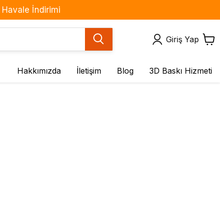
Havale İndirimi
Giriş Yap
Hakkımızda
İletişim
Blog
3D Baskı Hizmeti
Motor ve Sürücüler
Sensör ve Modüller
BLDC Motorlar
(IMU) Çoklu Sensör
Kartları
DC Motorlar
Basınç Sensörleri
Fan Çeşitleri
Gaz Sensörleri
Redüktörlü DC Motorlar
Hareket & Ses
Servo Motorlar
Sensörleri
Step Motorlar
Işık / Renk
Step Motor Sürücü
Kuvvet / Titreşim / Eğim
Kartları
Mesafe / Çizgi / Cisim