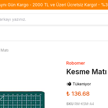
Aynı Gün Kargo - 2000 TL ve Üzeri Ücretsiz Kargo! - %3 
Komponent
Drone
Matı
Anahtar Buton Switch
BLDC Motor
Buzzer
Batarya
Robomer
Dirençler
ESC
Kesme Matı
Diyotlar
Frame
Entegreler
GPS
Tükeniyor
Kondansatörler
Konnektör
₺ 136.68
Led
Kumanda
MOSFET
Pervane
SKU
RM-KSM-A4