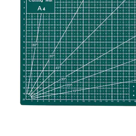
Mat PLA
Tornavidalar
Silk PLA
Yan Keski
Mekanik Malzemeler
Elektronik Kartlar
Aralayıcı
Ekranlar
Civata & Somun
Modüller
Gövde
Motor Sürücüleri
Robotik Aparat
Voltaj Regülatörleri
Sensör Tutucu
Tekerlek Çeşitleri
Kablolar
Arduino
Jumper Kablo
Arduino Modelleri