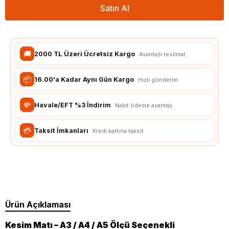
Satın Al
🚚
2000 TL Üzeri Ücretsiz Kargo
Avantajlı teslimat
📦
16.00'a Kadar Aynı Gün Kargo
Hızlı gönderim
💸
Havale/EFT %3 İndirim
Nakit ödeme avantajı
💳
Taksit İmkanları
Kredi kartına taksit
Ürün Açıklaması
Kesim Matı – A3 / A4 / A5 Ölçü Seçenekli