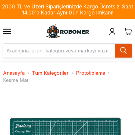
2000 TL ve Üzeri Siparişlerinizde Kargo Ücretsiz! Saat
14.00'a Kadar Aynı Gün Kargo İmkanı!
Anasayfa
Tüm Kategoriler
Prototipleme
Kesme Matı