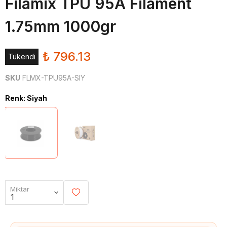
Filamix TPU 95A Filament
1.75mm 1000gr
₺ 796.13
Tükendi
SKU
FLMX-TPU95A-SIY
Renk
:
Siyah
Miktar