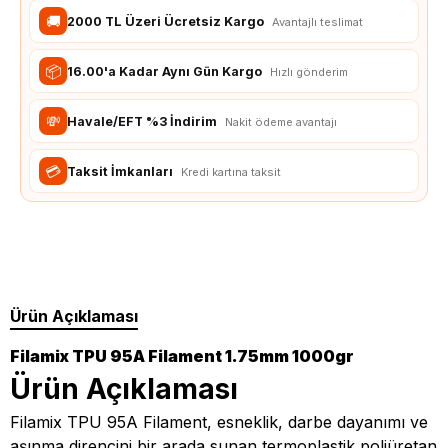
🚚
2000 TL Üzeri Ücretsiz Kargo
Avantajlı teslimat
📦
16.00'a Kadar Aynı Gün Kargo
Hızlı gönderim
💸
Havale/EFT %3 İndirim
Nakit ödeme avantajı
💳
Taksit İmkanları
Kredi kartına taksit
Ürün Açıklaması
Filamix TPU 95A Filament 1.75mm 1000gr
Ürün Açıklaması
Filamix TPU 95A Filament, esneklik, darbe dayanımı ve
aşınma direncini bir arada sunan termoplastik poliüretan