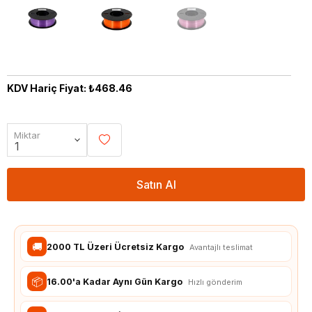
KDV Hariç Fiyat: ₺468.46
Miktar
Satın Al
🚚
2000 TL Üzeri Ücretsiz Kargo
Avantajlı teslimat
📦
16.00'a Kadar Aynı Gün Kargo
Hızlı gönderim