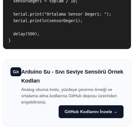
  sensorDegeri = toplam / 10;

  Serial.print("Ortalama Sensor Degeri: ");

  Serial.println(sensorDegeri);

  delay(500);

}
Arduino Su - Sıvı Seviye Sensörü Örnek
Git
Kodları
Analog okuma kodu, yüzdeye çevirme örneği ve
ortalama alma kodlarına GitHub deposu üzerinden
erişebilirsiniz.
GitHub Kodlarını İncele →