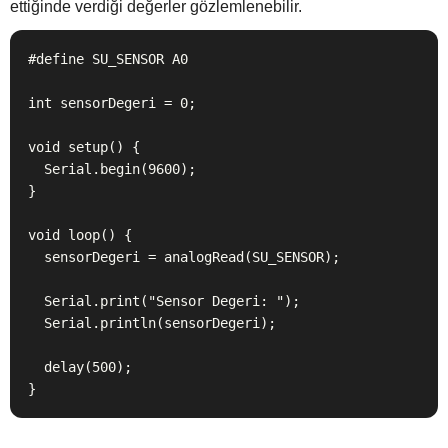
ettiğinde verdiği değerler gözlemlenebilir.
#define SU_SENSOR A0

int sensorDegeri = 0;

void setup() {

  Serial.begin(9600);

}

void loop() {

  sensorDegeri = analogRead(SU_SENSOR);

  Serial.print("Sensor Degeri: ");

  Serial.println(sensorDegeri);

  delay(500);

}