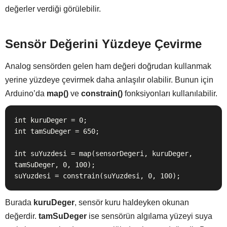
değerler verdiği görülebilir.
Sensör Değerini Yüzdeye Çevirme
Analog sensörden gelen ham değeri doğrudan kullanmak
yerine yüzdeye çevirmek daha anlaşılır olabilir. Bunun için
Arduino’da
map()
ve
constrain()
fonksiyonları kullanılabilir.
int kuruDeger = 0;

int tamSuDeger = 650;

int suYuzdesi = map(sensorDegeri, kuruDeger, 
tamSuDeger, 0, 100);

suYuzdesi = constrain(suYuzdesi, 0, 100);
Burada
kuruDeger
, sensör kuru haldeyken okunan
değerdir.
tamSuDeger
ise sensörün algılama yüzeyi suya