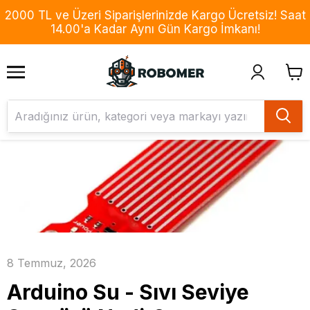
2000 TL ve Üzeri Siparişlerinizde Kargo Ücretsiz! Saat
14.00'a Kadar Aynı Gün Kargo İmkanı!
8 Temmuz, 2026
Arduino Su - Sıvı Seviye