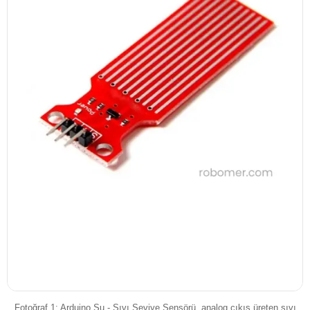
Fotoğraf 1: Arduino Su - Sıvı Seviye Sensörü, analog çıkış üreten sıvı