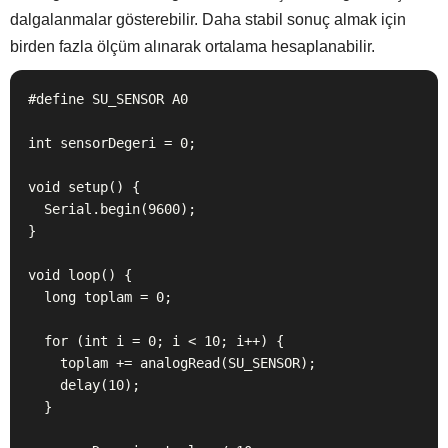
dalgalanmalar gösterebilir. Daha stabil sonuç almak için
birden fazla ölçüm alınarak ortalama hesaplanabilir.
#define SU_SENSOR A0

int sensorDegeri = 0;

void setup() {

  Serial.begin(9600);

}

void loop() {

  long toplam = 0;

  for (int i = 0; i < 10; i++) {

    toplam += analogRead(SU_SENSOR);

    delay(10);

  }
