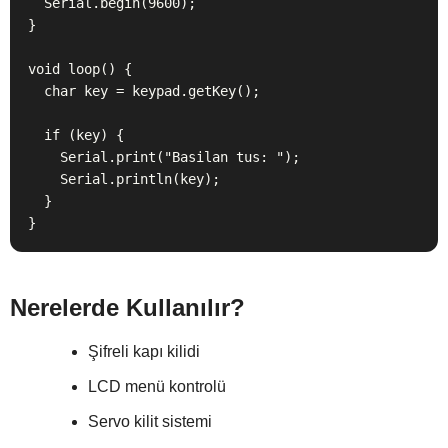
  Serial.begin(9600);

}

void loop() {

  char key = keypad.getKey();

  if (key) {

    Serial.print("Basilan tus: ");

    Serial.println(key);

  }

}
Nerelerde Kullanılır?
Şifreli kapı kilidi
LCD menü kontrolü
Servo kilit sistemi