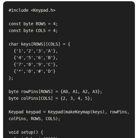
#include <Keypad.h>

const byte ROWS = 4;

const byte COLS = 4;

char keys[ROWS][COLS] = {

  {'1','2','3','A'},

  {'4','5','6','B'},

  {'7','8','9','C'},

  {'*','0','#','D'}

};

byte rowPins[ROWS] = {A0, A1, A2, A3};

byte colPins[COLS] = {2, 3, 4, 5};

Keypad keypad = Keypad(makeKeymap(keys), rowPins, 
colPins, ROWS, COLS);

void setup() {
