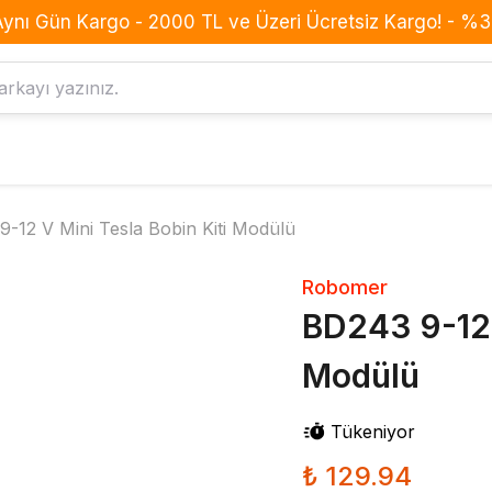
Aynı Gün Kargo - 2000 TL ve Üzeri Ücretsiz Kargo! - %3 
Komponent
Drone
-12 V Mini Tesla Bobin Kiti Modülü
Anahtar Buton Switch
BLDC Motor
Buzzer
Batarya
Robomer
Dirençler
ESC
BD243 9-12 
Diyotlar
Frame
Modülü
Entegreler
GPS
Kondansatörler
Konnektör
Tükeniyor
Led
Kumanda
MOSFET
Pervane
₺ 129.94