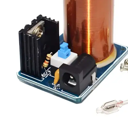
Mat PLA
Tornavidalar
Silk PLA
Yan Keski
Mekanik Malzemeler
Elektronik Kartlar
Aralayıcı
Ekranlar
Civata & Somun
Modüller
Gövde
Motor Sürücüleri
Robotik Aparat
Voltaj Regülatörleri
Sensör Tutucu
Tekerlek Çeşitleri
Kablolar
Arduino
Jumper Kablo
Arduino Modelleri