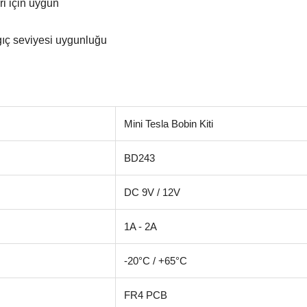
i için uygun
gıç seviyesi uygunluğu
Mini Tesla Bobin Kiti
BD243
DC 9V / 12V
1A - 2A
-20°C / +65°C
FR4 PCB