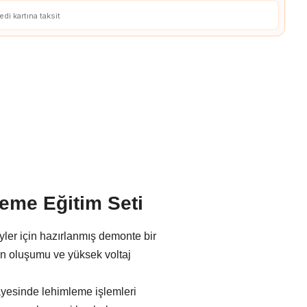
3D Yazıcılar
edi kartına taksit
3D Yazıcı Parçaları
eme Eğitim Seti
yler için hazırlanmış demonte bir
lan oluşumu ve yüksek voltaj
ayesinde lehimleme işlemleri