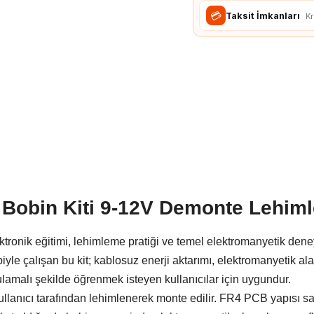
Takometre
Raspbbery Pi Modülleri
💳
Taksit İmkanları
Kr
Termometre
Raspberry Pi
Aksesuarları
 Bobin Kiti 9-12V Demonte Lehiml
ektronik eğitimi, lehimleme pratiği ve temel elektromanyetik dene
ibiyle çalışan bu kit; kablosuz enerji aktarımı, elektromanyetik a
lamalı şekilde öğrenmek isteyen kullanıcılar için uygundur.
ullanıcı tarafından lehimlenerek monte edilir. FR4 PCB yapısı s