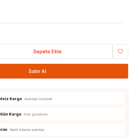
Sıcaklık / Nem
Voltaj / Akım
İvmeölçer / Jiroskop
5
Konnektör Çeşitleri
Prototipleme
Sepete Ekle
Banana Plug Çeşitleri
Bakır Plaket / PCB
Çeşitleri
Dip Soket Çeşitleri
Breadboard Çeşitleri
JST Konnektör Çeşitleri
Satın Al
Delikli Pertinaks Çeşitleri
Klemens Çeşitleri
Havya İstasyonu
T / XT Plug Çeşitleri
Lehim Ekipmanı
etsiz Kargo
Avantajlı teslimat
ı Gün Kargo
Hızlı gönderim
3D Yazıcı
irim
Nakit ödeme avantajı
Malzemeleri