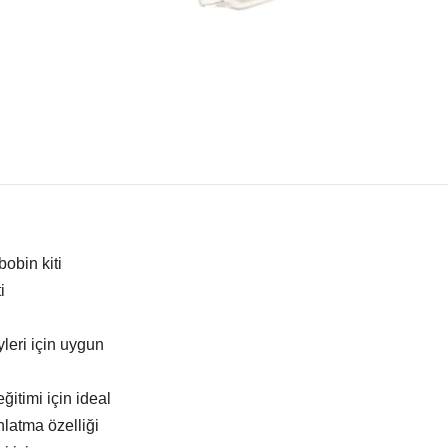
obin kiti
i
leri için uygun
itimi için ideal
latma özelliği