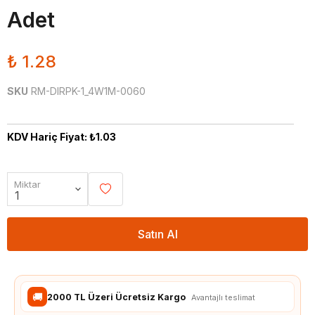
Adet
₺ 1.28
SKU
RM-DIRPK-1_4W1M-0060
KDV Hariç Fiyat: ₺1.03
Miktar
Satın Al
🚚
2000 TL Üzeri Ücretsiz Kargo
Avantajlı teslimat