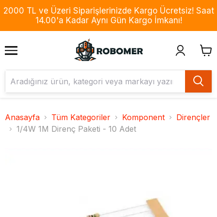
2000 TL ve Üzeri Siparişlerinizde Kargo Ücretsiz! Saat
14.00'a Kadar Aynı Gün Kargo İmkanı!
Anasayfa
Tüm Kategoriler
Komponent
Dirençler
1/4W 1M Direnç Paketi - 10 Adet