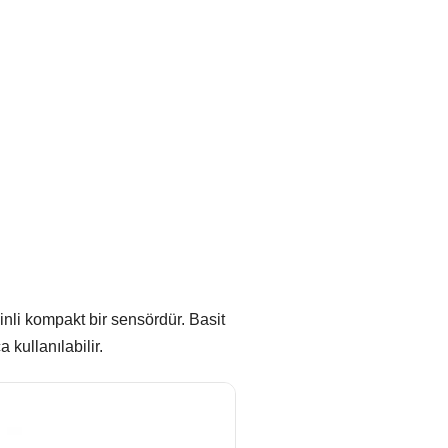
3D Yazıcılar
3D Yazıcı Parçaları
nli kompakt bir sensördür. Basit
kullanılabilir.