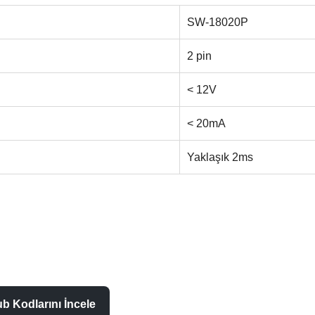
SW-18020P
2 pin
< 12V
< 20mA
Yaklaşık 2ms
b Kodlarını İncele