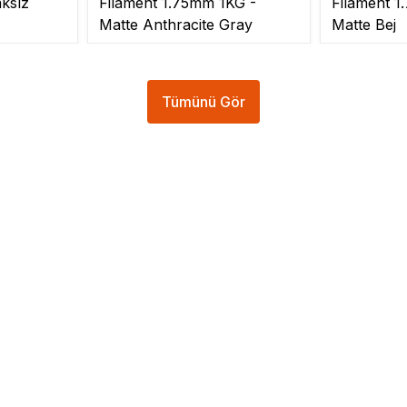
ksız
Filament 1.75mm 1KG -
Filament 1
Matte Anthracite Gray
Matte Bej
Tümünü Gör