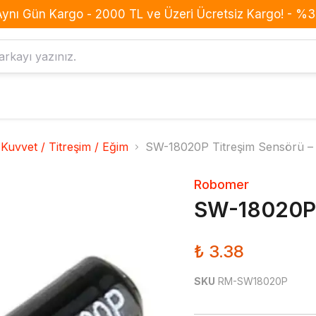
Aynı Gün Kargo - 2000 TL ve Üzeri Ücretsiz Kargo! - %3 
Komponent
Drone
Kuvvet / Titreşim / Eğim
SW-18020P Titreşim Sensörü – 
Anahtar Buton Switch
BLDC Motor
Buzzer
Batarya
Robomer
Dirençler
ESC
SW-18020P T
Diyotlar
Frame
Entegreler
GPS
₺ 3.38
Kondansatörler
Konnektör
Led
Kumanda
SKU
RM-SW18020P
MOSFET
Pervane