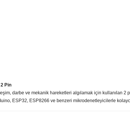
Takometre
Raspbbery Pi Modülleri
Termometre
Raspberry Pi
Aksesuarları
2 Pin
şim, darbe ve mekanik hareketleri algılamak için kullanılan 2 pi
Arduino, ESP32, ESP8266 ve benzeri mikrodenetleyicilerle kolayca 