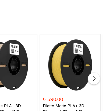
₺ 590.00
₺
tte PLA+ 3D
Filetto Matte PLA+ 3D
Fi