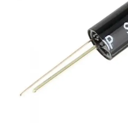
Mat PLA
Tornavidalar
Silk PLA
Yan Keski
Mekanik Malzemeler
Elektronik Kartlar
Aralayıcı
Ekranlar
Civata & Somun
Modüller
Gövde
Motor Sürücüleri
Robotik Aparat
Voltaj Regülatörleri
Sensör Tutucu
Tekerlek Çeşitleri
Kablolar
Arduino
Jumper Kablo
Arduino Modelleri