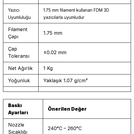
Yazıcı
1.75 mm filament kullanan FDM 3D
Uyumluluğu
yazıcılarla uyumludur
Filament
1.75 mm
Çapı
Çap
±0.02 mm
Toleransı
Net Ağırlık
1 Kg
Yoğunluk
Yaklaşık 1.07 g/cm³
Baskı
Önerilen Değer
Ayarları
Nozzle
240°C – 260°C
Sıcaklığı