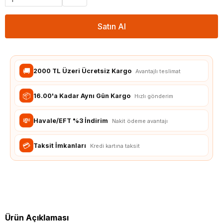
Satın Al
🚚
2000 TL Üzeri Ücretsiz Kargo
Avantajlı teslimat
📦
16.00'a Kadar Aynı Gün Kargo
Hızlı gönderim
💸
Havale/EFT %3 İndirim
Nakit ödeme avantajı
💳
Taksit İmkanları
Kredi kartına taksit
Ürün Açıklaması