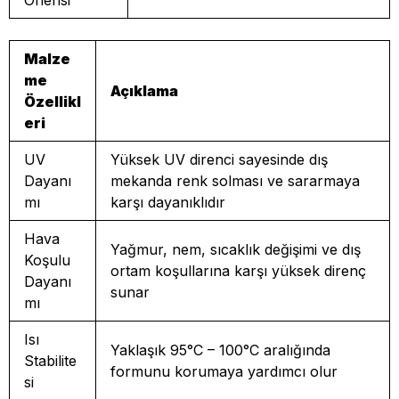
Önerisi
Malze
me
Açıklama
Özellikl
eri
UV
Yüksek UV direnci sayesinde dış
Dayanı
mekanda renk solması ve sararmaya
mı
karşı dayanıklıdır
Hava
Yağmur, nem, sıcaklık değişimi ve dış
Koşulu
ortam koşullarına karşı yüksek direnç
Dayanı
sunar
mı
Isı
Yaklaşık 95°C – 100°C aralığında
Stabilite
formunu korumaya yardımcı olur
si