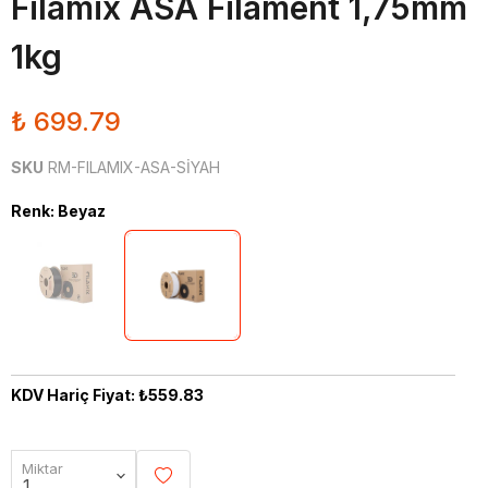
Filamix ASA Filament 1,75mm
1kg
₺ 699.79
SKU
RM-FILAMIX-ASA-SİYAH
Renk
:
Beyaz
KDV Hariç Fiyat: ₺559.83
Miktar