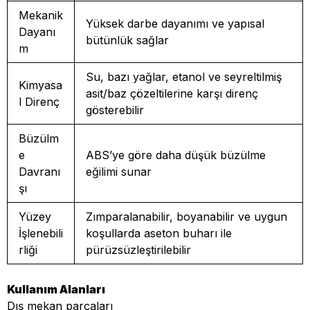
Mekanik
Yüksek darbe dayanımı ve yapısal
Dayanı
bütünlük sağlar
m
Su, bazı yağlar, etanol ve seyreltilmiş
Kimyasa
asit/baz çözeltilerine karşı direnç
l Direnç
gösterebilir
Büzülm
e
ABS’ye göre daha düşük büzülme
Davranı
eğilimi sunar
şı
Yüzey
Zımparalanabilir, boyanabilir ve uygun
İşlenebili
koşullarda aseton buharı ile
rliği
pürüzsüzleştirilebilir
Kullanım Alanları
Dış mekan parçaları