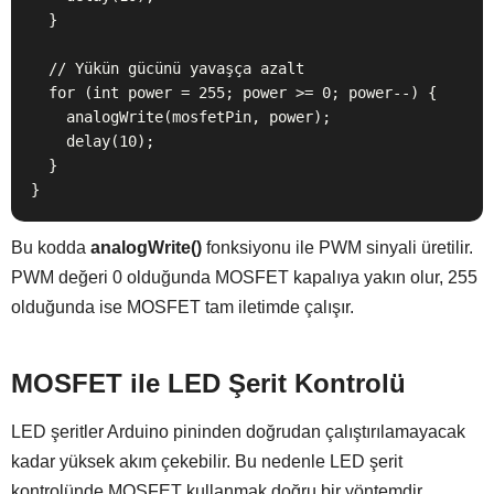
  }

  // Yükün gücünü yavaşça azalt

  for (int power = 255; power >= 0; power--) {

    analogWrite(mosfetPin, power);

    delay(10);

  }

}
Bu kodda
analogWrite()
fonksiyonu ile PWM sinyali üretilir.
PWM değeri 0 olduğunda MOSFET kapalıya yakın olur, 255
olduğunda ise MOSFET tam iletimde çalışır.
MOSFET ile LED Şerit Kontrolü
LED şeritler Arduino pininden doğrudan çalıştırılamayacak
kadar yüksek akım çekebilir. Bu nedenle LED şerit
kontrolünde MOSFET kullanmak doğru bir yöntemdir.