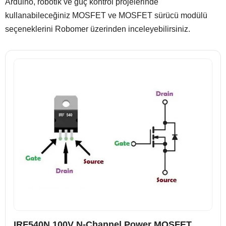
Arduino, robotik ve güç kontrol projelerinde
kullanabileceğiniz MOSFET ve MOSFET sürücü modülü
seçeneklerini Robomer üzerinden inceleyebilirsiniz.
IRF540N 100V N-Channel Power MOSFET