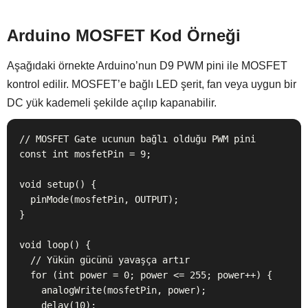
Arduino MOSFET Kod Örneği
Aşağıdaki örnekte Arduino’nun D9 PWM pini ile MOSFET
kontrol edilir. MOSFET’e bağlı LED şerit, fan veya uygun bir
DC yük kademeli şekilde açılıp kapanabilir.
// MOSFET Gate ucunun bağlı olduğu PWM pini

const int mosfetPin = 9;

void setup() {

  pinMode(mosfetPin, OUTPUT);

}

void loop() {

  // Yükün gücünü yavaşça artır

  for (int power = 0; power <= 255; power++) {

    analogWrite(mosfetPin, power);

    delay(10);
