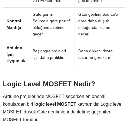
ve LED kontrolü
güç devreleri
Gate gerilimi
Gate gerilimi Source’a
Kontrol
Source’a göre pozitif
göre daha düşük
Mantığı
olduğunda iletime
olduğunda iletime
geçer.
geçer.
Arduino
Başlangıç projeleri
Daha dikkatli devre
İçin
için daha pratiktir.
tasarımı gerektirir.
Uygunluk
Logic Level MOSFET Nedir?
Arduino projelerinde MOSFET seçerken en önemli
konulardan biri
logic level MOSFET
kavramıdır. Logic level
MOSFET, düşük Gate gerilimlerinde iletime geçebilen
MOSFET türüdür.