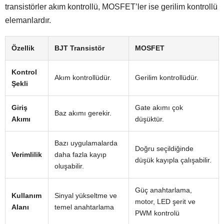
transistörler akım kontrollü, MOSFET’ler ise gerilim kontrollü
elemanlardır.
Özellik
BJT Transistör
MOSFET
Kontrol
Akım kontrollüdür.
Gerilim kontrollüdür.
Şekli
Giriş
Gate akımı çok
Baz akımı gerekir.
Akımı
düşüktür.
Bazı uygulamalarda
Doğru seçildiğinde
Verimlilik
daha fazla kayıp
düşük kayıpla çalışabilir.
oluşabilir.
Güç anahtarlama,
Kullanım
Sinyal yükseltme ve
motor, LED şerit ve
Alanı
temel anahtarlama
PWM kontrolü