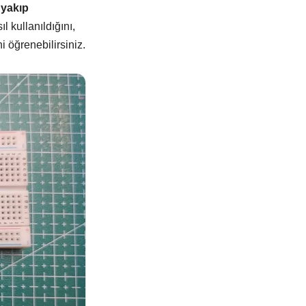
 yakıp
3D Yazıcılar
l kullanıldığını,
3D Yazıcı Parçaları
 öğrenebilirsiniz.