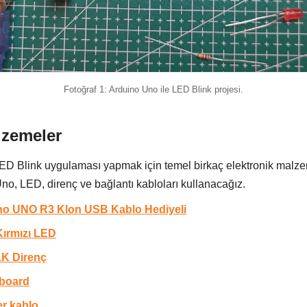
Fotoğraf 1: Arduino Uno ile LED Blink projesi.
lzemeler
ED Blink uygulaması yapmak için temel birkaç elektronik malzem
no, LED, direnç ve bağlantı kabloları kullanacağız.
no UNO R3 Klon USB Kablo Hediyeli
ırmızı LED
1K Direnç
board
r kablo