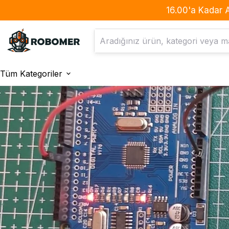
16.00'a Kadar 
Tüm Kategoriler
Filamentler
Araç Gereç
PLA Çeşitleri
Bantlar
ABS Çeşitleri
Büyüteç & Tutacak
PETG Çeşitleri
Kesici Delici Malzemeler
TPU Çeşitleri
Kesme Matı
ASA Çeşitleri
Kutular
Glow PLA
Makaronlar
Metalik PLA
Pense & Kargaburun
Silk Magic PLA
Silikon Tabancası