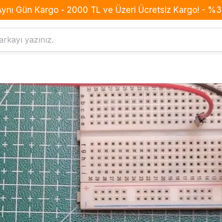
Aynı Gün Kargo - 2000 TL ve Üzeri Ücretsiz Kargo! - %3 
Komponent
Drone
Anahtar Buton Switch
BLDC Motor
Buzzer
Batarya
Dirençler
ESC
Diyotlar
Frame
Entegreler
GPS
Kondansatörler
Konnektör
Led
Kumanda
MOSFET
Pervane