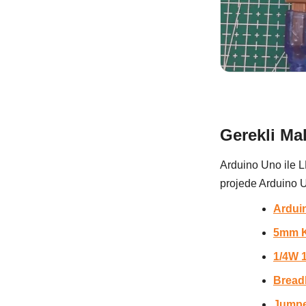
Gerekli Ma
Arduino Uno ile L
projede Arduino U
Ardui
5mm K
1/4W 
Bread
Jumpe