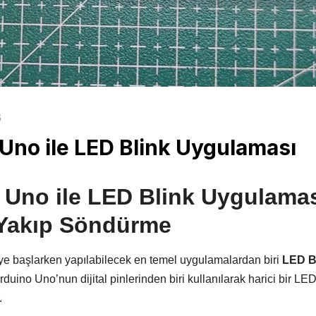
Mikrodenetleyiciler
Telemetri
Potansiyometre Çeşitleri
Uçuş Kontrolcüsü
Transistörler
Kablosuz
Geliştirici Kartlar
6
Haberleşme
Arduino
Modülleri
Uno ile LED Blink Uygulaması
ESP Geliştirici Kartlar
Bluetooth Modülleri
FPGA
GPS Modülleri
Raspberry Pi
 Uno ile LED Blink Uygulaması
GSM Modülleri
STM Geliştirici Kartlar
 Yakıp Söndürme
RF Modülleri
Wi-fi Modülleri
e başlarken yapılabilecek en temel uygulamalardan biri
LED Bl
ino Uno’nun dijital pinlerinden biri kullanılarak harici bir LED b
Ölçü Test Aletleri
Raspberry Pi
.
Multimetre
Raspberry Pi Modelleri