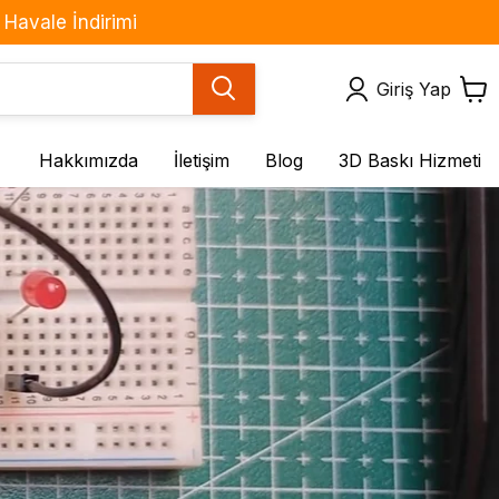
Havale İndirimi
Giriş Yap
Hakkımızda
İletişim
Blog
3D Baskı Hizmeti
Motor ve Sürücüler
Sensör ve Modüller
BLDC Motorlar
(IMU) Çoklu Sensör
Kartları
DC Motorlar
Basınç Sensörleri
Fan Çeşitleri
Gaz Sensörleri
Redüktörlü DC Motorlar
Hareket & Ses
Servo Motorlar
Sensörleri
Step Motorlar
Işık / Renk
Step Motor Sürücü
Kuvvet / Titreşim / Eğim
Kartları
Mesafe / Çizgi / Cisim