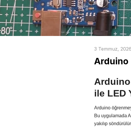
Mat PLA
Tornavidalar
Silk PLA
Yan Keski
Mekanik Malzemeler
Elektronik Kartlar
3 Temmuz, 202
Aralayıcı
Ekranlar
Arduino 
Civata & Somun
Modüller
Gövde
Motor Sürücüleri
Robotik Aparat
Voltaj Regülatörleri
Arduino
Sensör Tutucu
ile LED
Tekerlek Çeşitleri
Arduino öğrenmey
Bu uygulamada Ardu
Kablolar
Arduino
yakılıp söndürülür
Jumper Kablo
Arduino Modelleri