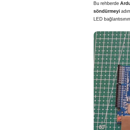
Bu rehberde
Ardu
Silikon Kablo
Arduino Sensörleri
söndürmeyi
adım 
Arduino Setleri
LED bağlantısının