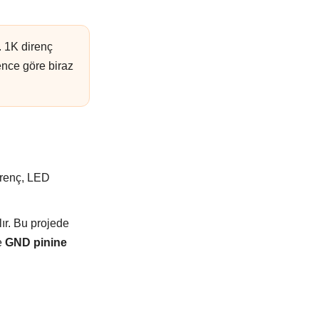
. 1K direnç
ence göre biraz
irenç, LED
lır. Bu projede
se
GND pinine