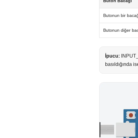
Buton Bacağı
Butonun bir baca
Butonun diğer ba
İpucu:
INPUT_P
basıldığında i