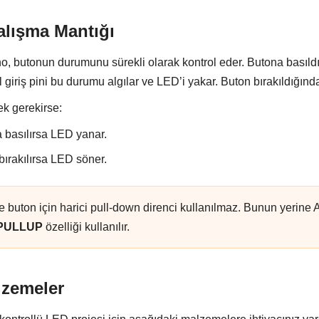
alışma Mantığı
o, butonun durumunu sürekli olarak kontrol eder. Butona basıld
l giriş pini bu durumu algılar ve LED’i yakar. Buton bırakıldığın
ek gerekirse:
 basılırsa LED yanar.
bırakılırsa LED söner.
 buton için harici pull-down direnci kullanılmaz. Bunun yerine
PULLUP
özelliği kullanılır.
lzemeler