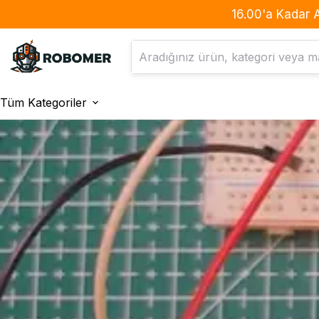
16.00'a Kadar 
Tüm Kategoriler
Filamentler
Araç Gereç
PLA Çeşitleri
Bantlar
ABS Çeşitleri
Büyüteç & Tutacak
PETG Çeşitleri
Kesici Delici Malzemeler
TPU Çeşitleri
Kesme Matı
ASA Çeşitleri
Kutular
Glow PLA
Makaronlar
Metalik PLA
Pense & Kargaburun
Silk Magic PLA
Silikon Tabancası