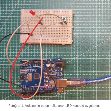
Takometre
Raspbbery Pi Modülleri
Termometre
Raspberry Pi
Aksesuarları
Fotoğraf 1: Arduino ile buton kullanarak LED kontrolü uygulaması.