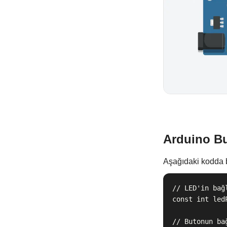
Arduino Bu
Aşağıdaki kodda b
// LED'in bağl
const int ledP
// Butonun bağ