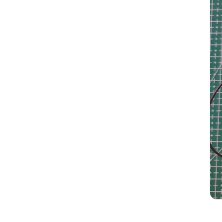
Silikon Kablo
Arduino Sensörleri
Arduino Setleri