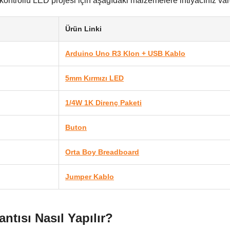
kontrollü LED projesi için aşağıdaki malzemelere ihtiyacınız var
Ürün Linki
Arduino Uno R3 Klon + USB Kablo
5mm Kırmızı LED
1/4W 1K Direnç Paketi
Buton
Orta Boy Breadboard
Jumper Kablo
ntısı Nasıl Yapılır?