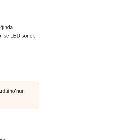
ığında
da ise LED söner.
 Arduino’nun