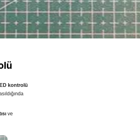
Sıcaklık / Nem
Voltaj / Akım
İvmeölçer / Jiroskop
Konnektör Çeşitleri
Prototipleme
Banana Plug Çeşitleri
Bakır Plaket / PCB
Çeşitleri
olü
Dip Soket Çeşitleri
Breadboard Çeşitleri
JST Konnektör Çeşitleri
Delikli Pertinaks Çeşitleri
Klemens Çeşitleri
LED kontrolü
Havya İstasyonu
T / XT Plug Çeşitleri
asıldığında
Lehim Ekipmanı
ısı
ve
3D Yazıcı
Malzemeleri