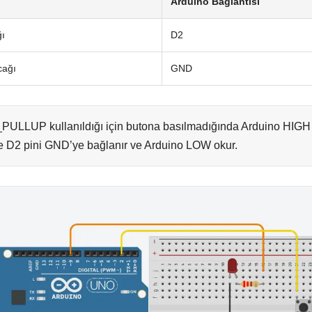
Arduino Bağlantısı
ğı
D2
cağı
GND
ULLUP kullanıldığı için butona basılmadığında Arduino HIGH 
se D2 pini GND’ye bağlanır ve Arduino LOW okur.