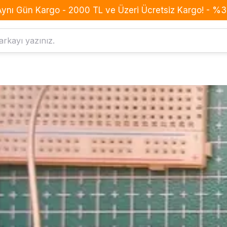
Aynı Gün Kargo - 2000 TL ve Üzeri Ücretsiz Kargo! - %3 
Komponent
Drone
Anahtar Buton Switch
BLDC Motor
Buzzer
Batarya
Dirençler
ESC
Diyotlar
Frame
Entegreler
GPS
Kondansatörler
Konnektör
Led
Kumanda
MOSFET
Pervane