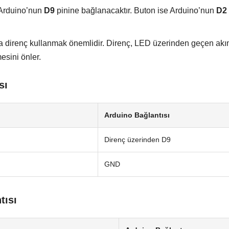
Arduino’nun
D9
pinine bağlanacaktır. Buton ise Arduino’nun
D2
 direnç kullanmak önemlidir. Direnç, LED üzerinden geçen akımı
esini önler.
sı
Arduino Bağlantısı
Direnç üzerinden D9
GND
tısı