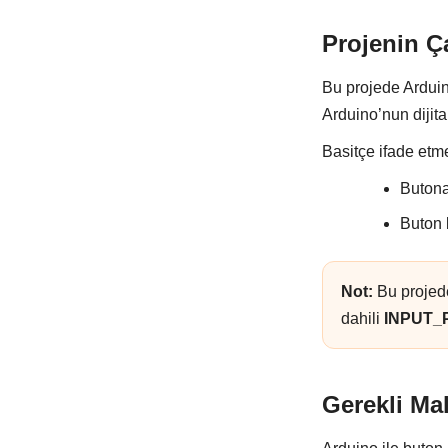
Projenin Ç
Bu projede Arduin
Arduino’nun dijita
Basitçe ifade etm
Butona
Buton 
Not:
Bu projede
dahili
INPUT_
Gerekli Ma