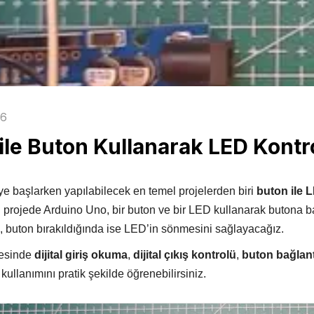
Mikrodenetleyiciler
Telemetri
Potansiyometre Çeşitleri
Uçuş Kontrolcüsü
Transistörler
Kablosuz
Geliştirici Kartlar
26
Haberleşme
Arduino
Modülleri
ile Buton Kullanarak LED Kontr
ESP Geliştirici Kartlar
Bluetooth Modülleri
FPGA
GPS Modülleri
Raspberry Pi
 başlarken yapılabilecek en temel projelerden biri
buton ile 
GSM Modülleri
STM Geliştirici Kartlar
 projede Arduino Uno, bir buton ve bir LED kullanarak butona b
RF Modülleri
 buton bırakıldığında ise LED’in sönmesini sağlayacağız.
Wi-fi Modülleri
esinde
dijital giriş okuma
,
dijital çıkış kontrolü
,
buton bağlant
kullanımını pratik şekilde öğrenebilirsiniz.
Ölçü Test Aletleri
Raspberry Pi
Multimetre
Raspberry Pi Modelleri