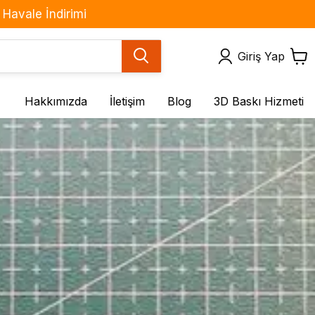
Havale İndirimi
Giriş Yap
Hakkımızda
İletişim
Blog
3D Baskı Hizmeti
Motor ve Sürücüler
Sensör ve Modüller
BLDC Motorlar
(IMU) Çoklu Sensör
Kartları
DC Motorlar
Basınç Sensörleri
Fan Çeşitleri
Gaz Sensörleri
Redüktörlü DC Motorlar
Hareket & Ses
Servo Motorlar
Sensörleri
Step Motorlar
Işık / Renk
Step Motor Sürücü
Kuvvet / Titreşim / Eğim
Kartları
Mesafe / Çizgi / Cisim