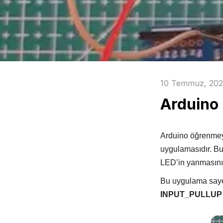
Mat PLA
Tornavidalar
Silk PLA
Yan Keski
Mekanik Malzemeler
Elektronik Kartlar
10 Temmuz, 20
Aralayıcı
Ekranlar
Arduino 
Civata & Somun
Modüller
Gövde
Motor Sürücüleri
Robotik Aparat
Voltaj Regülatörleri
Arduino öğrenmeye
Sensör Tutucu
uygulamasıdır. Bu
Tekerlek Çeşitleri
LED’in yanmasını,
Bu uygulama say
INPUT_PULLUP
Kablolar
Arduino
Jumper Kablo
Arduino Modelleri