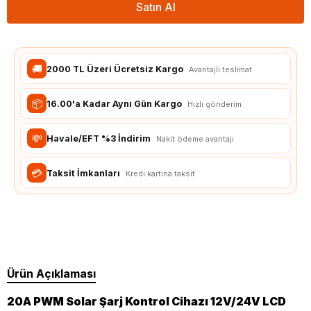
Satın Al
🚚
2000 TL Üzeri Ücretsiz Kargo
Avantajlı teslimat
📦
16.00'a Kadar Aynı Gün Kargo
Hızlı gönderim
💸
Havale/EFT %3 İndirim
Nakit ödeme avantajı
💳
Taksit İmkanları
Kredi kartına taksit
Ürün Açıklaması
20A PWM Solar Şarj Kontrol Cihazı 12V/24V LCD