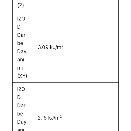
(Z)
IZO
D
Dar
be
3.09 kJ/m²
Day
anı
mı
(XY)
IZO
D
Dar
be
2.15 kJ/m²
Day
anı