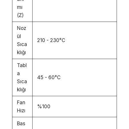
mı
(Z)
Noz
ül
210 - 230°C
Sıca
klığı
Tabl
a
45 - 60°C
Sıca
klığı
Fan
%100
Hızı
Bas