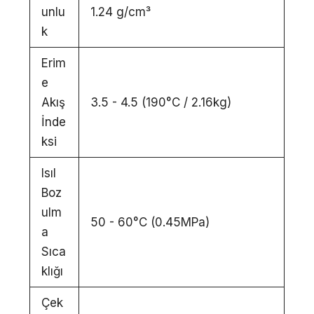
unlu
1.24 g/cm³
k
Erim
e
Akış
3.5 - 4.5 (190°C / 2.16kg)
İnde
ksi
Isıl
Boz
ulm
50 - 60°C (0.45MPa)
a
Sıca
klığı
Çek