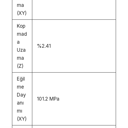
ma
(XY)
Kop
mad
a
%2.41
Uza
ma
(Z)
Eğil
me
Day
101.2 MPa
anı
mı
(XY)