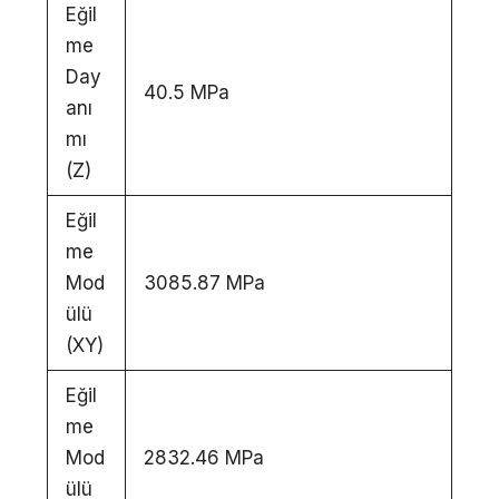
Eğil
me
Day
40.5 MPa
anı
mı
(Z)
Eğil
me
Mod
3085.87 MPa
ülü
(XY)
Eğil
me
Mod
2832.46 MPa
ülü