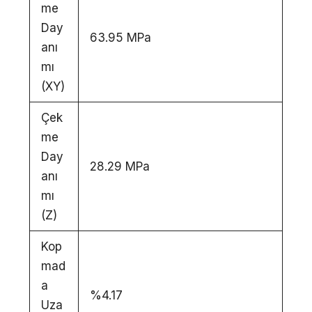
me
Day
63.95 MPa
anı
mı
(XY)
Çek
me
Day
28.29 MPa
anı
mı
(Z)
Kop
mad
a
%4.17
Uza