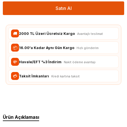
Satın Al
🚚
2000 TL Üzeri Ücretsiz Kargo
Avantajlı teslimat
📦
16.00'a Kadar Aynı Gün Kargo
Hızlı gönderim
💸
Havale/EFT %3 İndirim
Nakit ödeme avantajı
💳
Taksit İmkanları
Kredi kartına taksit
Ürün Açıklaması