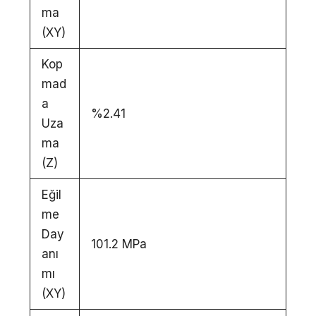
ma
(XY)
Kop
mad
a
%2.41
Uza
ma
(Z)
Eğil
me
Day
101.2 MPa
anı
mı
(XY)