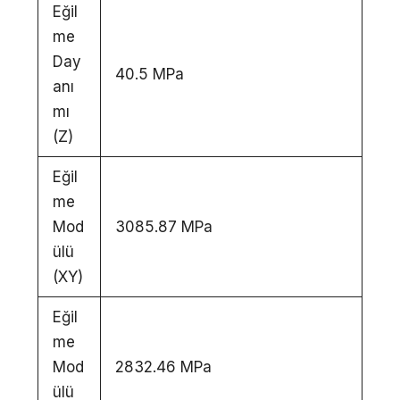
Eğil
me
Day
40.5 MPa
anı
mı
(Z)
Eğil
me
Mod
3085.87 MPa
ülü
(XY)
Eğil
me
Mod
2832.46 MPa
ülü