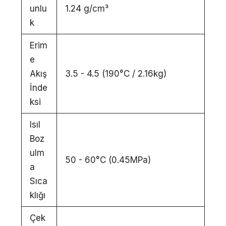
unlu
1.24 g/cm³
k
Erim
e
Akış
3.5 - 4.5 (190°C / 2.16kg)
İnde
ksi
Isıl
Boz
ulm
50 - 60°C (0.45MPa)
a
Sıca
klığı
Çek