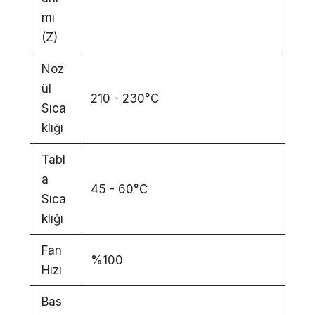
mı
(Z)
Noz
ül
210 - 230°C
Sıca
klığı
Tabl
a
45 - 60°C
Sıca
klığı
Fan
%100
Hızı
Bas