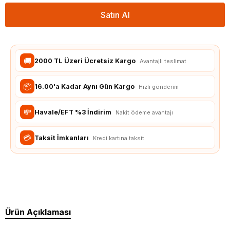
Satın Al
🚚
2000 TL Üzeri Ücretsiz Kargo
Avantajlı teslimat
📦
16.00'a Kadar Aynı Gün Kargo
Hızlı gönderim
💸
Havale/EFT %3 İndirim
Nakit ödeme avantajı
💳
Taksit İmkanları
Kredi kartına taksit
Ürün Açıklaması