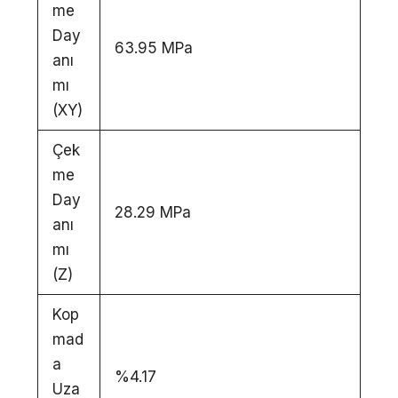
me
Day
63.95 MPa
anı
mı
(XY)
Çek
me
Day
28.29 MPa
anı
mı
(Z)
Kop
mad
a
%4.17
Uza