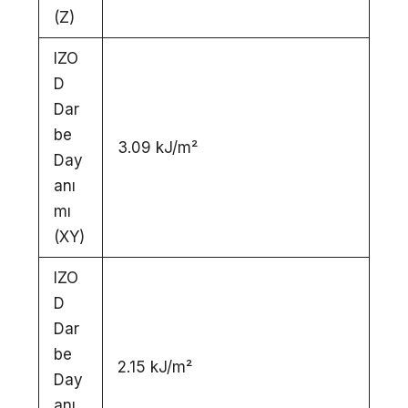
(Z)
IZO
D
Dar
be
3.09 kJ/m²
Day
anı
mı
(XY)
IZO
D
Dar
be
2.15 kJ/m²
Day
anı